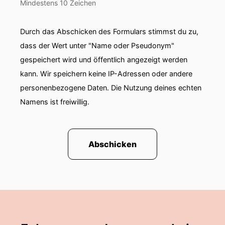
Mindestens 10 Zeichen
Spannendes gehört – über kapte Nabelschnüher
und Gottwokke eine superneine Säge, über
Durch das Abschicken des Formulars stimmst du zu,
einen poetischen Versuch zum
dass der Wert unter "Name oder Pseudonym"
Lebenserfahrungsbeschreiben und über Zahl
vierzig, der eine besondere Bedeutung hat!
gespeichert wird und öffentlich angezeigt werden
kann. Wir speichern keine IP-Adressen oder andere
00:01:22: Aber von vorne.
personenbezogene Daten. Die Nutzung deines echten
Namens ist freiwillig.
00:01:23: Die Uferzeit hat etwas zu tun damit
Jesus zurück in Himmel gefahren ist oder ist
geflogen?
Abschicken
00:01:28: So ganz genau kann man sich das ja
nicht vorstellen.
00:01:31: Was ist jetzt genau passiert an dem
Tag, wo der Grund für die Hütte geüffert ist?
00:01:35: und wie kann man es sich vorstellen?