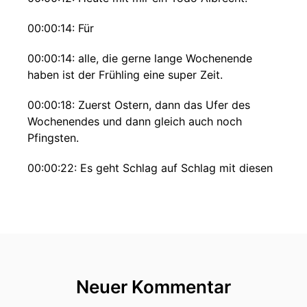
00:00:14: Für
00:00:14: alle, die gerne lange Wochenende
haben ist der Frühling eine super Zeit.
00:00:18: Zuerst Ostern, dann das Ufer des
Wochenendes und dann gleich auch noch
Pfingsten.
00:00:22: Es geht Schlag auf Schlag mit diesen
Viertigen.
00:00:25: Sie hängen auch alle eng zusammen,
nicht nur weil sie allen christlich-religiöse
Hintergrund haben sondern auch, weil es bei
ihnen allen um die letzte Zeit geht, wo Jesus auf
der Erde gelebt hat.
Neuer Kommentar